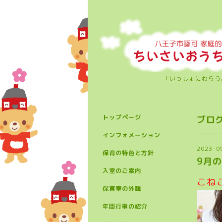
「いっしょにわらうよ。ち
トップページ
ブロ
インフォメーション
2023-0
保育の特色と方針
9月
入室のご案内
こね
保育室の外観
年間行事の紹介